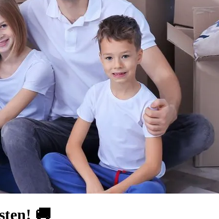
sten! 🚚