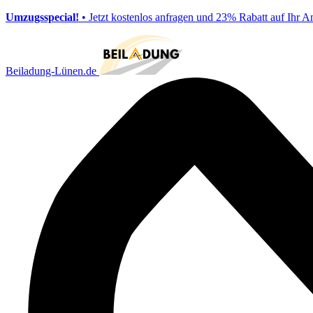
Umzugsspecial!
• Jetzt kostenlos anfragen und 23% Rabatt auf Ihr A
Beiladung-Lünen.de