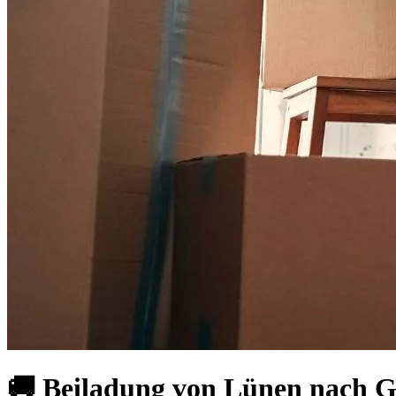
🚚 Beiladung von Lünen nach G