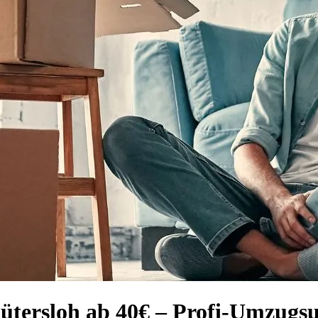
ütersloh ab 40€ – Profi-Umzug