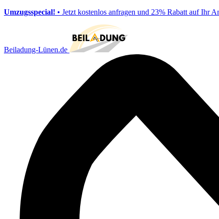
Umzugsspecial!
• Jetzt kostenlos anfragen und 23% Rabatt auf Ihr A
Beiladung-Lünen.de