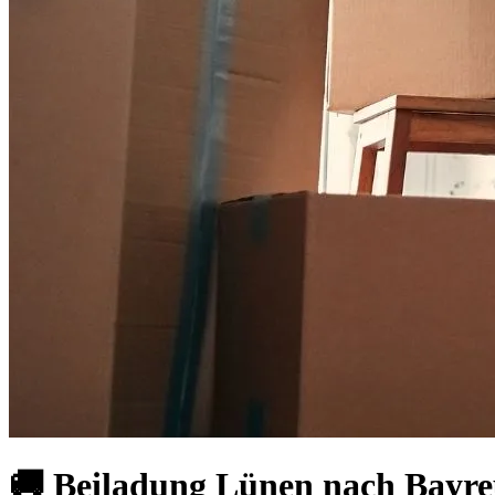
🚚 Beiladung Lünen nach Bayreu