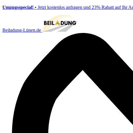
Umzugsspecial!
• Jetzt kostenlos anfragen und 23% Rabatt auf Ihr A
Beiladung-Lünen.de